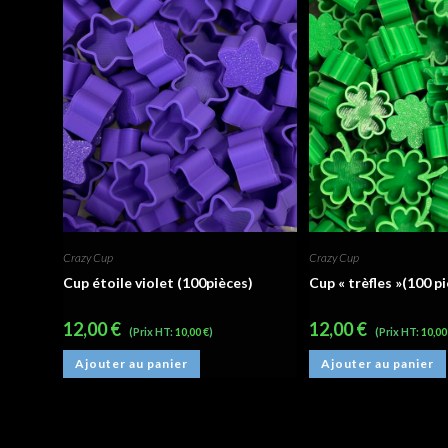
Crazy Cup
Crazy Cup
Cup étoile violet (100pièces)
Cup « trèfles »(100 p
12,00
€
12,00
€
(Prix HT:
10,00
€
)
(Prix HT:
10,0
Ajouter au panier
Ajouter au panier