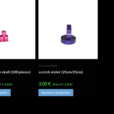
Consommables
 skull (100 pièces)
scotch violet (25cm/25cm)
3,00
€
 HT:
8,33
€
)
(Prix HT:
2,50
€
)
anier
Ajouter au panier