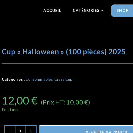
ACCUEIL
CATÉGORIES
SHOP T
Cup « Halloween » (100 pièces) 2025
Catégories :
Consommables
,
Crazy Cup
12,00
€
(Prix HT:
10,00
€
)
En stock
-
+
AJOUTER AU PANIER