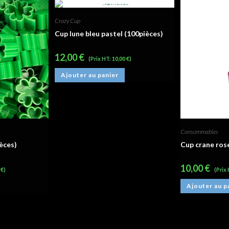
Crazy Cup
Cup lune bleu pastel (100pièces)
12,00
€
(Prix HT:
10,00
€
)
Ajouter au panier
Consommables
ièces)
Cup crane rose
10,00
€
0
€
)
(Prix
Ajouter au p