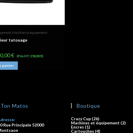
uipement
,
Machines et équipements
eur tatouage
0,00
€
(Prix HT:
150,00
€
)
u panier
 Ton Matos
Boutique
Crazy Cup
26
dresse:
Machines et équipement
2
0 Rue Principale 52000
Encres
1
Montsaon
Cartouches
4