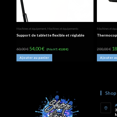
Machines et équipement
,
Machines et équipements
Machines et éq
Support de tablette flexible et réglable
Thermocopi
54,00
€
18
60,00
€
200,00
€
(Prix HT:
45,00
€
)
Ajouter au panier
Ajouter a
Shop
A
3